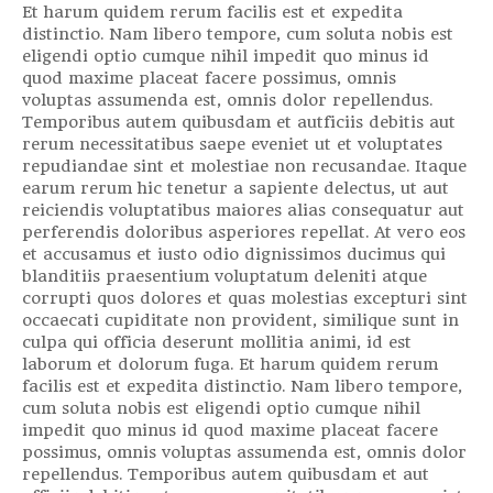
Et harum quidem rerum facilis est et expedita
distinctio. Nam libero tempore, cum soluta nobis est
eligendi optio cumque nihil impedit quo minus id
quod maxime placeat facere possimus, omnis
voluptas assumenda est, omnis dolor repellendus.
Temporibus autem quibusdam et autficiis debitis aut
rerum necessitatibus saepe eveniet ut et voluptates
repudiandae sint et molestiae non recusandae. Itaque
earum rerum hic tenetur a sapiente delectus, ut aut
reiciendis voluptatibus maiores alias consequatur aut
perferendis doloribus asperiores repellat. At vero eos
et accusamus et iusto odio dignissimos ducimus qui
blanditiis praesentium voluptatum deleniti atque
corrupti quos dolores et quas molestias excepturi sint
occaecati cupiditate non provident, similique sunt in
culpa qui officia deserunt mollitia animi, id est
laborum et dolorum fuga. Et harum quidem rerum
facilis est et expedita distinctio. Nam libero tempore,
cum soluta nobis est eligendi optio cumque nihil
impedit quo minus id quod maxime placeat facere
possimus, omnis voluptas assumenda est, omnis dolor
repellendus. Temporibus autem quibusdam et aut