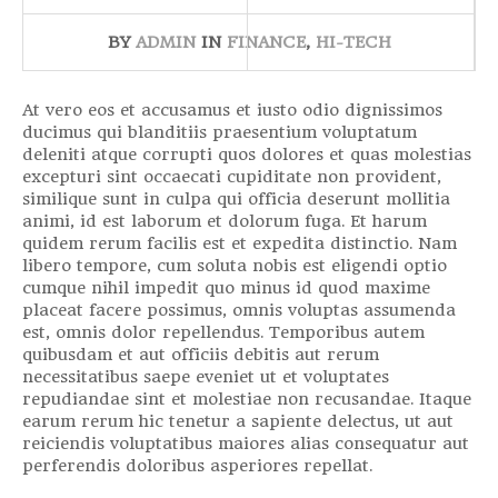
BY
ADMIN
IN
FINANCE
,
HI-TECH
At vero eos et accusamus et iusto odio dignissimos
ducimus qui blanditiis praesentium voluptatum
deleniti atque corrupti quos dolores et quas molestias
excepturi sint occaecati cupiditate non provident,
similique sunt in culpa qui officia deserunt mollitia
animi, id est laborum et dolorum fuga. Et harum
quidem rerum facilis est et expedita distinctio. Nam
libero tempore, cum soluta nobis est eligendi optio
cumque nihil impedit quo minus id quod maxime
placeat facere possimus, omnis voluptas assumenda
est, omnis dolor repellendus. Temporibus autem
quibusdam et aut officiis debitis aut rerum
necessitatibus saepe eveniet ut et voluptates
repudiandae sint et molestiae non recusandae. Itaque
earum rerum hic tenetur a sapiente delectus, ut aut
reiciendis voluptatibus maiores alias consequatur aut
perferendis doloribus asperiores repellat.