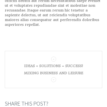
officiis debitis aut rerum necessitatibus saepe eveniet
ut et voluptates repudiandae sint et molestiae non
recusandae. Itaque earum rerum hic tenetur a
sapiente delectus, ut aut reiciendis voluptatibus
maiores alias consequatur aut perferendis doloribus
asperiores repellat.
IDEAS + SOLUTIONS = SUCCESS!
MIXING BUSINESS AND LEISURE
SHARE THIS POST?